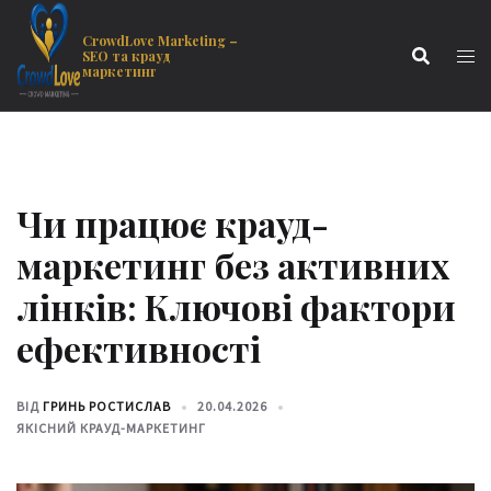
до
Перейти
вмісту
до
CrowdLove Marketing –
SEO та крауд
вмісту
маркетинг
Чи працює крауд-
маркетинг без активних
лінків: Ключові фактори
ефективності
ВІД
ГРИНЬ РОСТИСЛАВ
20.04.2026
ЯКІСНИЙ КРАУД-МАРКЕТИНГ