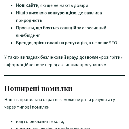
Нові сайти
, які ще не мають довіри
Ніші з високою конкуренцією
, де важлива
природність
Проєкти, що бояться санкцій
за агресивний
лінкбілдинг
Бренди, орієнтовані на репутацію
, а не лише SEO
У таких випадках безлінковий крауд дозволяє «розігріти»
інформаційне поле перед активним просуванням.
Поширені помилки
Навіть правильна стратегія може не дати результату
через типові помилки:
надто рекламні тексти;
відсутність логіки в повідомленнях;