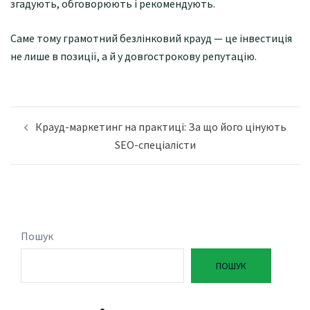
згадують, обговорюють і рекомендують.
Саме тому грамотний безлінковий крауд — це інвестиція
не лише в позиції, а й у довгострокову репутацію.
Навігація
Крауд-маркетинг на практиці: За що його цінують
по
SEO-спеціалісти
запису
Пошук
ПОШУК